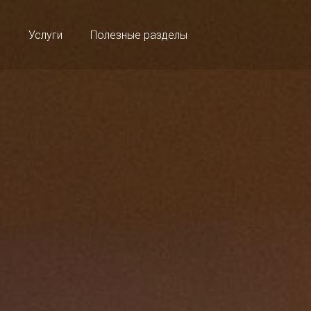
о
Услуги
Полезные разделы