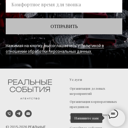
Комфортное время для звонка
ОТПРАВИТЬ
Нажимая на кнопку, вы соглашаетесь
с Политикой в
отношении обработки персональных данных.
Услуги
Организация деловых
мероприятий
Организация корпоративных
праздников
Организация новогоднего
Напишите нам
корпоратива
©
2015-2026
РЕАЛЬНЫЕ
Семейные события